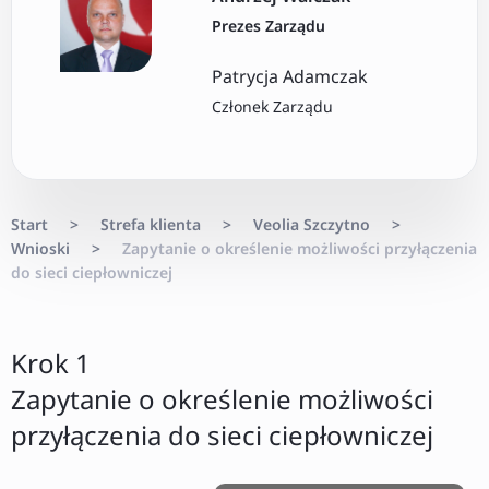
Prezes Zarządu
Patrycja Adamczak
Członek Zarządu
Start
>
Strefa klienta
>
Veolia Szczytno
>
Wnioski
>
Zapytanie o określenie możliwości przyłączenia
do sieci ciepłowniczej
Krok 1
Zapytanie o określenie możliwości
przyłączenia do sieci ciepłowniczej