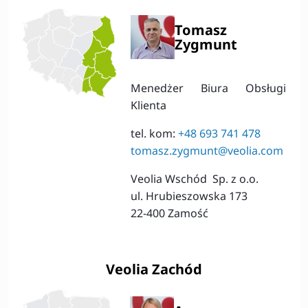
Tomasz
Zygmunt
Menedżer Biura Obsługi
Klienta
tel. kom:
+48 693 741 478
tomasz.zygmunt@veolia.com
Veolia Wschód Sp. z o.o.
ul. Hrubieszowska 173
22-400 Zamość
Veolia Zachód