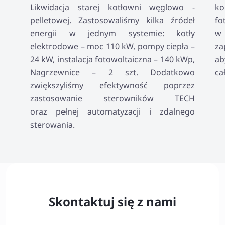
Likwidacja starej kotłowni węglowo -
ko
pelletowej. Zastosowaliśmy kilka źródeł
fo
energii w jednym systemie: kotły
w 
elektrodowe – moc 110 kW, pompy ciepła –
za
24 kW, instalacja fotowoltaiczna – 140 kWp,
ab
Nagrzewnice – 2 szt. Dodatkowo
ca
zwiększyliśmy efektywność poprzez
zastosowanie sterowników TECH
oraz pełnej automatyzacji i zdalnego
sterowania.
Skontaktuj się z nami