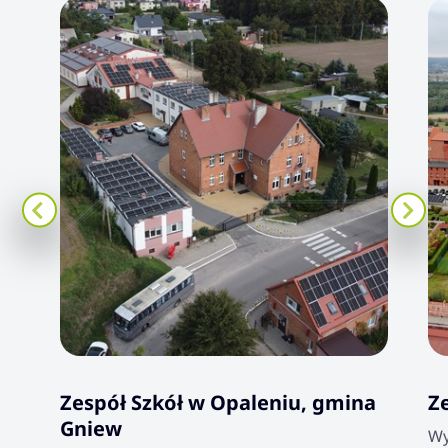
Zespół Szkół w Opaleniu, gmina
Z
Gniew
Wy