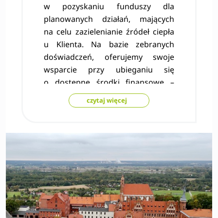
w pozyskaniu funduszy dla
planowanych działań, mających
na celu zazielenianie źródeł ciepła
u Klienta. Na bazie zebranych
doświadczeń, oferujemy swoje
wsparcie przy ubieganiu się
o dostępne środki finansowe –
europejskie i krajowe. Oferujemy
czytaj więcej
wsparcie m.in. przy pozyskaniu
Białych Certyfikatów, Programie
bezzwrotnych dofinansowań
oraz wielu innych programach
rządowych, samorządowych
i lokalnych.
Szeroki wachlarz programów
wsparcia finansowego: