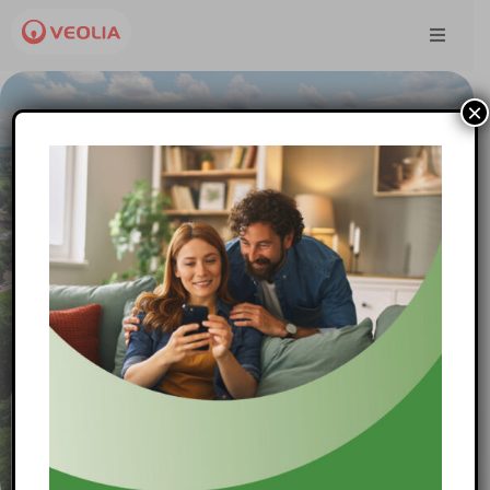
×
Strefa Klienta
Obejrzyj video
Veolia Północ