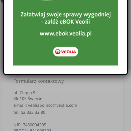
O nas
Taryfy
Sprawozdawczość
Wnioski
Pogotowie Ciepłownicze
Przerwy w dostawie
Dofinansowania i dotacje
Komunikaty
Cyberbezpieczeństwo
Formularz kontaktowy
ul. Ciepła 9
86-105 Świecie
e-mail: veoliapolnoc@veolia.com
tel. 52 333 32 80
NIP: 7430004205
REGON: 511006292