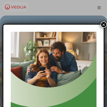
×
Strefa Klienta
Obejrzyj video
Veolia Zachód