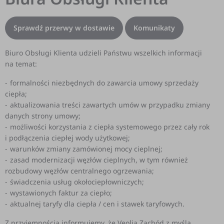
Sprawdź przerwy w dostawie
Komunikaty
Biuro Obsługi Klienta udzieli Państwu wszelkich informacji
na temat:
formalności niezbędnych do zawarcia umowy sprzedaży
ciepła;
aktualizowania treści zawartych umów w przypadku zmiany
danych strony umowy;
możliwości korzystania z ciepła systemowego przez cały rok
i podłączenia ciepłej wody użytkowej;
warunków zmiany zamówionej mocy cieplnej;
zasad modernizacji węzłów cieplnych, w tym również
rozbudowy węzłów centralnego ogrzewania;
świadczenia usług okołociepłowniczych;
wystawionych faktur za ciepło;
aktualnej taryfy dla ciepła / cen i stawek taryfowych.
Z przyjemnością informujemy, że Veolia Zachód z myślą