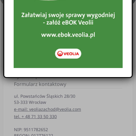
O nas
Taryfy
Sprawozdawczość
Wnioski
Pogotowie Ciepłownicze
Przerwy i zakłócenia w dostawie
Strategia podatkowa
Komunikaty
Cyberbezpieczeństwo
Formularz kontaktowy
ul. Powstańców Śląskich 28/30
53-333 Wrocław
e-mail: veoliazachod@veolia.com
tel. + 48 71 33 50 330
NIP: 9511782652
REGON: 012776122