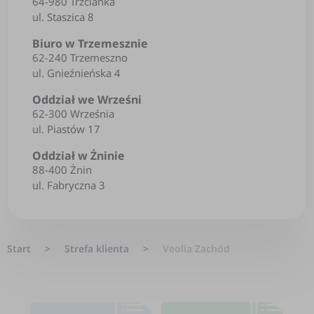
64-980 Trzcianka
ul. Staszica 8
Biuro w Trzemesznie
62-240 Trzemeszno
ul. Gnieźnieńska 4
Oddział we Wrześni
62-300 Września
ul. Piastów 17
Oddział w Żninie
88-400 Żnin
ul. Fabryczna 3
Start
>
Strefa klienta
>
Veolia Zachód