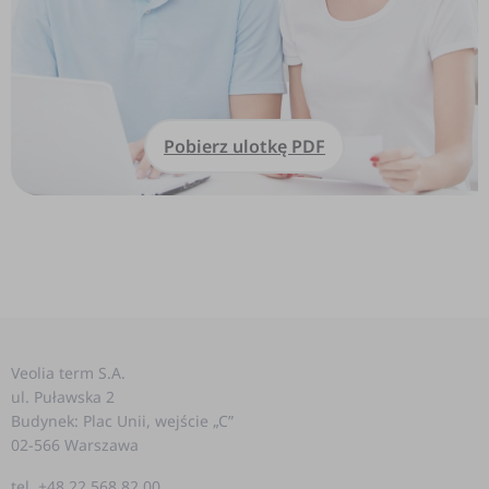
Pobierz ulotkę PDF
Veolia term S.A.
ul. Puławska 2
Budynek: Plac Unii, wejście „C”
02-566 Warszawa
tel. +48 22 568 82 00