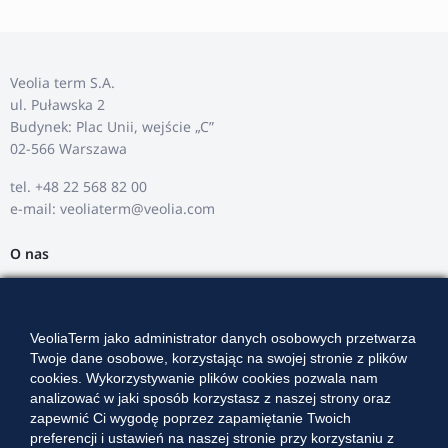
Veolia term S.A.
ul. Puławska 2
Budynek: Plac Unii, wejście „C”
02-566 Warszawa
tel. +48 22 568 82 00
e-mail: veoliaterm@veolia.com
O nas
Oferta
Strefa klienta
VeoliaTerm jako administrator danych osobowych przetwarza
Twoje dane osobowe, korzystając na swojej stronie z plików
Przetargi
cookies. Wykorzystywanie plików cookies pozwala nam
Kariera
analizować w jaki sposób korzystasz z naszej strony oraz
zapewnić Ci wygodę poprzez zapamiętanie Twoich
Kontakt
preferencji i ustawień na naszej stronie przy korzystaniu z