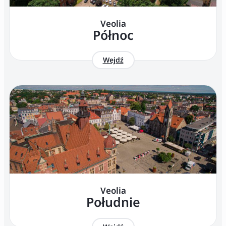
Veolia
Północ
Wejdź
Veolia
Południe