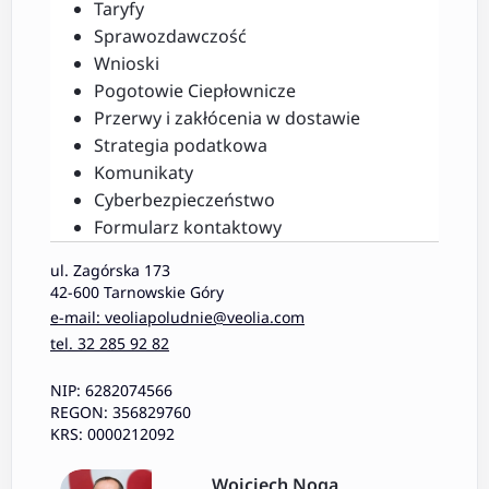
Taryfy
Sprawozdawczość
Wnioski
Pogotowie Ciepłownicze
Przerwy i zakłócenia w dostawie
Strategia podatkowa
Komunikaty
Cyberbezpieczeństwo
Formularz kontaktowy
ul. Zagórska 173
42-600 Tarnowskie Góry
e-mail: veoliapoludnie@veolia.com
tel. 32 285 92 82
NIP: 6282074566
REGON: 356829760
KRS: 0000212092
Wojciech Noga