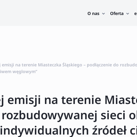
O nas
Oferta
e
ej emisji na terenie Miasteczka Śląskiego – podłączenie do rozbu
paliwem węglowym”
j emisji na terenie Mias
o rozbudowywanej sieci 
 indywidualnych źródeł 