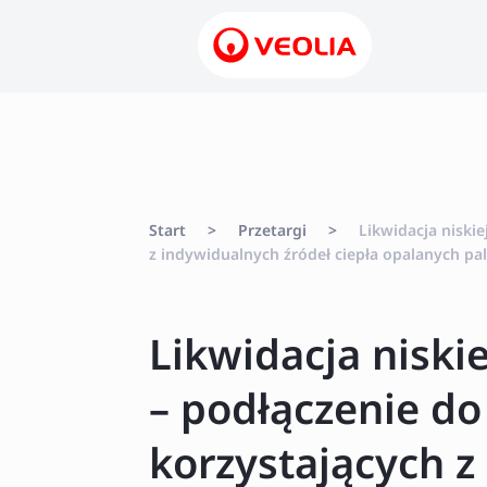
Start
>
Przetargi
>
Likwidacja niski
z indywidualnych źródeł ciepła opalanych 
Likwidacja niskie
– podłączenie d
korzystających z