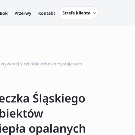
Strefa klienta
Bok
Przerwy
Kontakt
dowywanej sieci obiektów korzystających
teczka Śląskiego
obiektów
ciepła opalanych