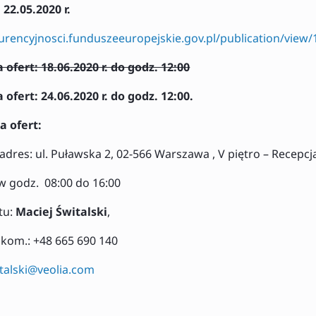
:
22.05.2020 r.
urencyjnosci.funduszeeuropejskie.gov.pl/publication/view
ofert: 18.06.2020 r. do godz. 12:00
 ofert: 24.06.2020 r. do godz. 12:00.
a ofert:
, adres: ul. Puławska 2, 02-566 Warszawa , V piętro – Recepcj
w godz. 08:00 do 16:00
tu:
Maciej Świtalski
,
/ kom.: +48 665 690 140
italski@veolia.com