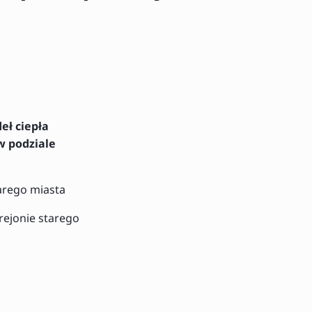
eł ciepła
w podziale
tarego miasta
rejonie starego