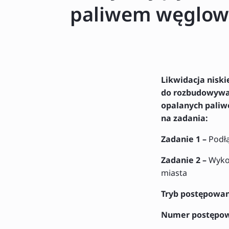
paliwem węglo
Likwidacja niski
do rozbudowywan
opalanych paliw
na zadania:
Zadanie 1 –
Podłą
Zadanie 2 –
Wyko
miasta
Tryb postępowa
Numer postępo