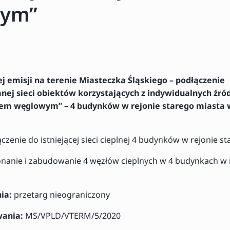
wym”
ej emisji na terenie Miasteczka Śląskiego – podłączenie
ej sieci obiektów korzystających z indywidualnych źród
em węglowym” – 4 budynków w rejonie starego miasta 
czenie do istniejącej sieci cieplnej 4 budynków w rejonie s
nanie i zabudowanie 4 węzłów cieplnych w 4 budynkach w 
nia:
przetarg nieograniczony
wania:
MS/VPLD/VTERM/5/2020