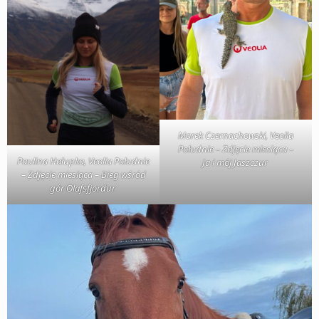
Marek Czernachowski, Veolia
Południe – Zdjęcie miesiąca –
Paulina Hałupka, Veolia Południe
Ja i mój Jaszczur
– Zdjęcie miesiąca – Bieg wśród
gór Olafsfjordur