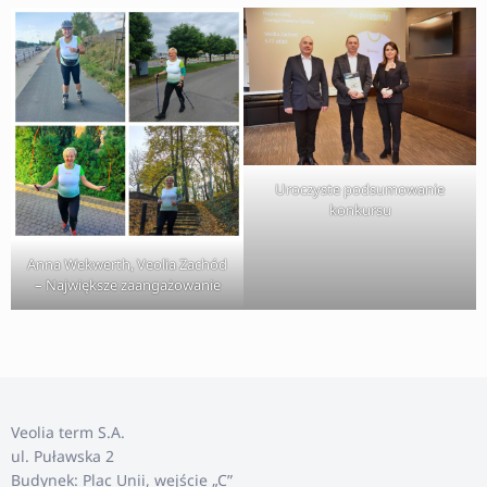
Uroczyste podsumowanie
konkursu
Anna Wekwerth, Veolia Zachód
– Największe zaangażowanie
Veolia term S.A.
ul. Puławska 2
Budynek: Plac Unii, wejście „C”