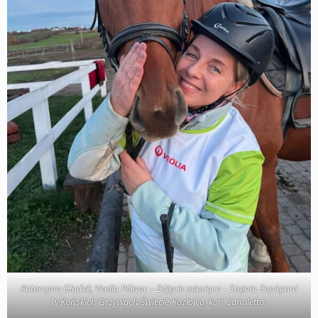
Katarzyna Gładek, Veolia Północ – Zdjęcie miesiąca – Stajnia Zaplątani
w Końskich Grzywach Świecie-Kozłowo, koń Canaletto