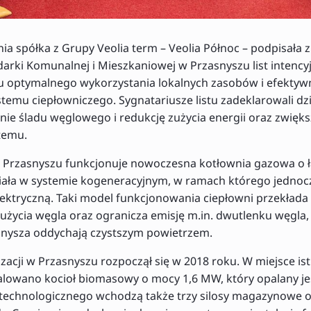
ia spółka z Grupy Veolia term – Veolia Północ – podpisała 
rki Komunalnej i Mieszkaniowej w Przasnyszu list intency
u optymalnego wykorzystania lokalnych zasobów i efektyw
temu ciepłowniczego. Sygnatariusze listu zadeklarowali dz
nie śladu węglowego i redukcję zużycia energii oraz zwięk
temu.
Przasnyszu funkcjonuje nowoczesna kotłownia gazowa o ł
ziała w systemie kogeneracyjnym, w ramach którego jedno
elektryczną. Taki model funkcjonowania ciepłowni przekłada 
użycia węgla oraz ogranicza emisję m.in. dwutlenku węgla, 
nysza oddychają czystszym powietrzem.
acji w Przasnyszu rozpoczął się w 2018 roku. W miejsce ist
alowano kocioł biomasowy o mocy 1,6 MW, który opalany jes
technologicznego wchodzą także trzy silosy magazynowe 