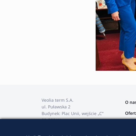
Veolia term S.A.
O na
ul. Puławska 2
Ofer
Budynek: Plac Unii, wejście „C”
02-566 Warszawa
Stref
tel. +48 22 568 82 00
Przet