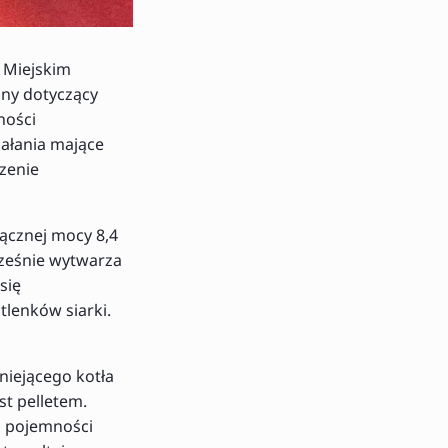
z Miejskim
jny dotyczący
ności
iałania mające
szenie
ącznej mocy 8,4
cześnie wytwarza
się
tlenków siarki.
niejącego kotła
t pelletem.
o pojemności