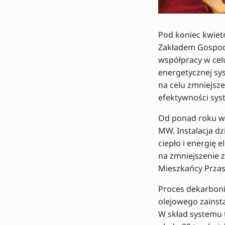
Pod koniec kwietn
Zakładem Gospoda
współpracy w cel
energetycznej sys
na celu zmniejsze
efektywności sys
Od ponad roku w 
MW. Instalacja d
ciepło i energię 
na zmniejszenie z
Mieszkańcy Przas
Proces dekarboniz
olejowego zainst
W skład systemu 