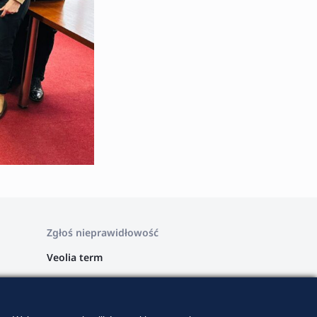
Zgłoś nieprawidłowość
Veolia term
Veolia Wschód
Veolia Zachód