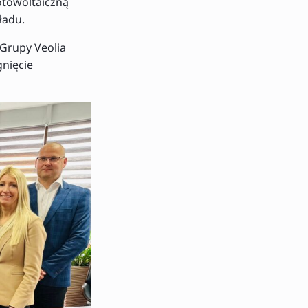
otowoltaiczną
ładu.
 Grupy Veolia
gnięcie