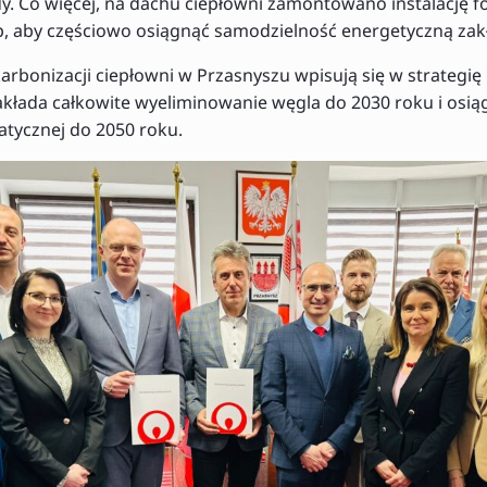
dy. Co więcej, na dachu ciepłowni zamontowano instalację f
, aby częściowo osiągnąć samodzielność energetyczną zak
arbonizacji ciepłowni w Przasnyszu wpisują się w strategię
akłada całkowite wyeliminowanie węgla do 2030 roku i osią
atycznej do 2050 roku.