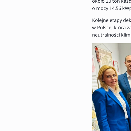
około 20 ton każ
o mocy 14,56 kWp
Kolejne etapy dek
w Polsce, która z
neutralności klim