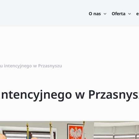
O nas
Oferta
e
tu intencyjnego w Przasnyszu
 intencyjnego w Przasny