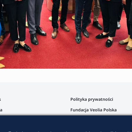
s
Polityka prywatności
ta
Fundacja Veolia Polska
a klienta
argi