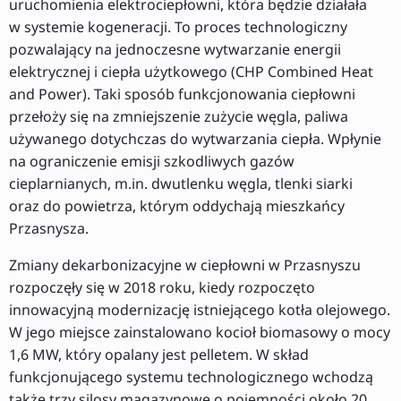
uruchomienia elektrociepłowni, która będzie działała
w systemie kogeneracji. To proces technologiczny
pozwalający na jednoczesne wytwarzanie energii
elektrycznej i ciepła użytkowego (CHP Combined Heat
and Power). Taki sposób funkcjonowania ciepłowni
przełoży się na zmniejszenie zużycie węgla, paliwa
używanego dotychczas do wytwarzania ciepła. Wpłynie
na ograniczenie emisji szkodliwych gazów
cieplarnianych, m.in. dwutlenku węgla, tlenki siarki
oraz do powietrza, którym oddychają mieszkańcy
Przasnysza.
Zmiany dekarbonizacyjne w ciepłowni w Przasnyszu
rozpoczęły się w 2018 roku, kiedy rozpoczęto
innowacyjną modernizację istniejącego kotła olejowego.
W jego miejsce zainstalowano kocioł biomasowy o mocy
1,6 MW, który opalany jest pelletem. W skład
funkcjonującego systemu technologicznego wchodzą
także trzy silosy magazynowe o pojemności około 20