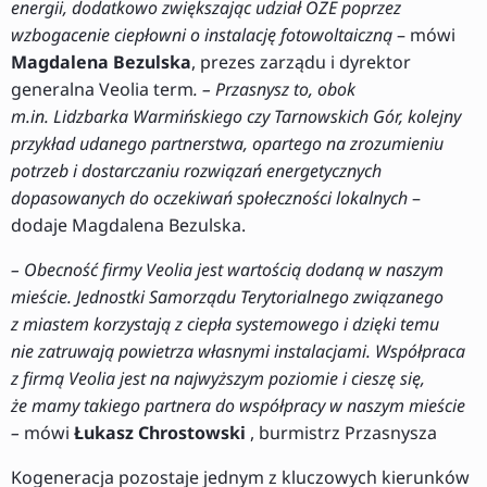
energii, dodatkowo zwiększając udział OZE poprzez
wzbogacenie ciepłowni o instalację fotowoltaiczną
– mówi
Magdalena Bezulska
, prezes zarządu i dyrektor
generalna Veolia term
. – Przasnysz to, obok
m.in. Lidzbarka Warmińskiego czy Tarnowskich Gór, kolejny
przykład udanego partnerstwa, opartego na zrozumieniu
potrzeb i dostarczaniu rozwiązań energetycznych
dopasowanych do oczekiwań społeczności lokalnych
–
dodaje Magdalena Bezulska.
–
Obecność firmy Veolia jest wartością dodaną w naszym
mieście. Jednostki Samorządu Terytorialnego związanego
z miastem korzystają z ciepła systemowego i dzięki temu
nie zatruwają powietrza własnymi instalacjami. Współpraca
z firmą Veolia jest na najwyższym poziomie i cieszę się,
że mamy takiego partnera do współpracy w naszym mieście
–
mówi
Łukasz Chrostowski
, burmistrz Przasnysza
Kogeneracja pozostaje jednym z kluczowych kierunków