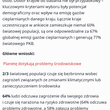
osób. Dobór krajów do badania nie był przypadkowy –
kluczowymi kryteriami wyboru były potencjał
demograficzny oraz wpływ na emisję gazów
cieplarnianych danego kraju. Łącznie kraje
uczestniczące w ankiecie zamieszkuje niemal 60%
światowej populacji, są one odpowiedzialne za 67%
globalnej emisji gazów cieplarnianych i generują 77%
światowego PKB.
Główne wnioski:
Planetę dotykają problemy środowiskowe
2/3
światowej populacji czuje się bezbronna wobec
zagrożeń związanych ze zmianami klimatycznymi lub
zanieczyszczeniem środowiska
64%
ludzi odczuwa zagrożenie dla swojego zdrowia
i czuje się narażona na ryzyko zdrowotne (64% odczuwa
problemy zdrowotne, a 58% zgłasza problemy