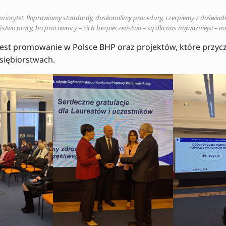
s priorytet. Poprawiamy standardy, doskonalimy procedury, czerpiemy z doświad
two pracy, bo pracownicy – i ich bezpieczeństwo – są dla nas najważniejsi – m
est promowanie w Polsce BHP oraz projektów, które przyczy
siębiorstwach.