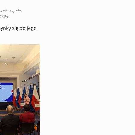
czeń zespołu.
ówiła.
niły się do jego