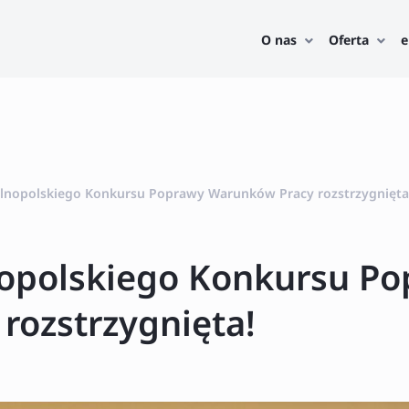
O nas
Oferta
e
ólnopolskiego Konkursu Poprawy Warunków Pracy rozstrzygnięta
nopolskiego Konkursu P
rozstrzygnięta!