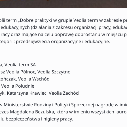
lii term „Dobre praktyki w grupie Veolia term w zakresie 
 edukacyjnych (działania z zakresu organizacji pracy, edukacj
racy oraz mające na celu poprawę dobrostanu w miejscu p
egorii: przedsięwzięcia organizacyjne i edukacyjne.
a, Veolia term SA
sz Veolia Północ, Veolia Szczytno
ończak, Veolia Wschód
 Veolia Południe
k, Katarzyna Krawiec, Veolia Zachód
 w Ministerstwie Rodziny i Polityki Społecznej nagrodę w im
ezes Magdalena Bezulska, która w imieniu wszystkich lau
u bezpieczeństwa i higieny pracy.