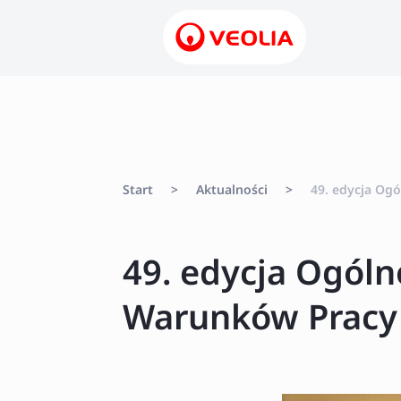
Start
>
Aktualności
>
49. edycja Og
49. edycja Ogól
Warunków Pracy 