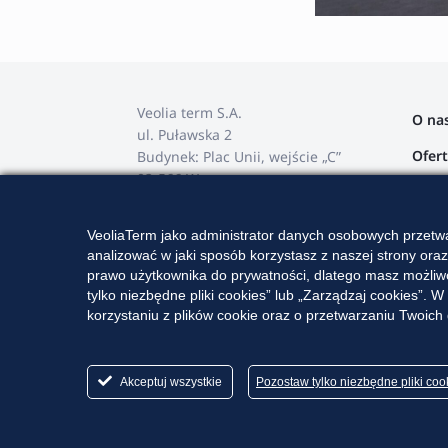
Veolia term S.A.
O na
ul. Puławska 2
Ofer
Budynek: Plac Unii, wejście „C”
02-566 Warszawa
Stref
tel. +48 22 568 82 00
Przet
VeoliaTerm jako administrator danych osobowych przetwa
e-mail: veoliaterm@veolia.com
analizować w jaki sposób korzystasz z naszej strony ora
Karie
prawo użytkownika do prywatności, dlatego masz możliwo
tylko niezbędne pliki cookies” lub „Zarządzaj cookies”
Kont
korzystaniu z plików cookie oraz o przetwarzaniu Twoic
Akceptuj wszystkie
Pozostaw tylko niezbędne pliki co
2026 Wszelkie prawa zastrzeżone - Veolia t