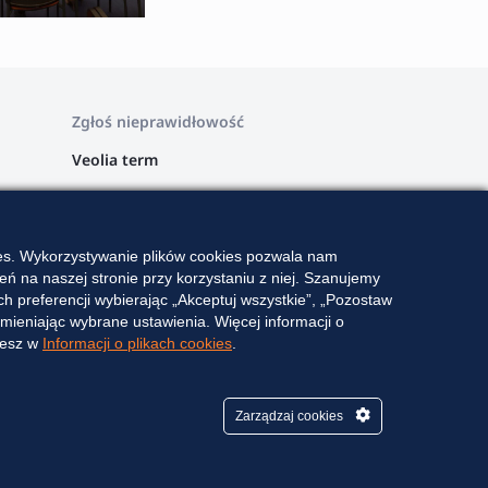
Zgłoś nieprawidłowość
Veolia term
Veolia Wschód
Veolia Zachód
ies. Wykorzystywanie plików cookies pozwala nam
Veolia Południe
ń na naszej stronie przy korzystaniu z niej. Szanujemy
 preferencji wybierając „Akceptuj wszystkie”, „Pozostaw
Veolia Szczytno
ieniając wybrane ustawienia. Więcej informacji o
iesz w
Informacji o plikach cookies
.
Veolia Północ
Zarządzaj cookies