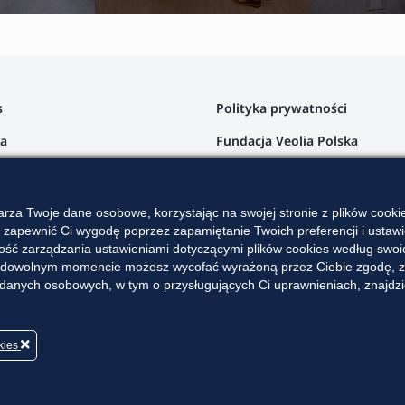
s
Polityka prywatności
ta
Fundacja Veolia Polska
a klienta
argi
rza Twoje dane osobowe, korzystając na swojej stronie z plików cook
z zapewnić Ci wygodę poprzez zapamiętanie Twoich preferencji i ustawie
ra
ść zarządzania ustawieniami dotyczącymi plików cookies według swoich
. W dowolnym momencie możesz wycofać wyrażoną przez Ciebie zgodę, zm
akt
h danych osobowych, w tym o przysługujących Ci uprawnieniach, znajdz
okies
erm © | #wytworzone z
przez
dede