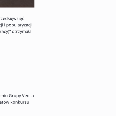
przedsięwzięć
i i popularyzacji
racy)” otrzymała
ieniu Grupy Veolia
reatów konkursu