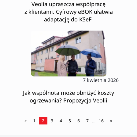
Veolia upraszcza współpracę
z klientami. Cyfrowy eBOK ułatwia
adaptację do KSeF
7 kwietnia 2026
Jak wspólnota może obniżyć koszty
ogrzewania? Propozycja Veolii
«
1
2
3
4
5
6
7
…
16
»