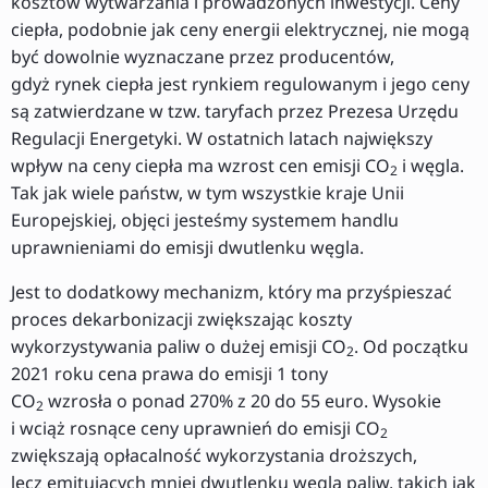
kosztów wytwarzania i prowadzonych inwestycji. Ceny
ciepła, podobnie jak ceny energii elektrycznej, nie mogą
być dowolnie wyznaczane przez producentów,
gdyż rynek ciepła jest rynkiem regulowanym i jego ceny
są zatwierdzane w tzw. taryfach przez Prezesa Urzędu
Regulacji Energetyki. W ostatnich latach największy
wpływ na ceny ciepła ma wzrost cen emisji CO
i węgla.
2
Tak jak wiele państw, w tym wszystkie kraje Unii
Europejskiej, objęci jesteśmy systemem handlu
uprawnieniami do emisji dwutlenku węgla.
Jest to dodatkowy mechanizm, który ma przyśpieszać
proces dekarbonizacji zwiększając koszty
wykorzystywania paliw o dużej emisji CO
. Od początku
2
2021 roku cena prawa do emisji 1 tony
CO
wzrosła o ponad 270% z 20 do 55 euro. Wysokie
2
i wciąż rosnące ceny uprawnień do emisji CO
2
zwiększają opłacalność wykorzystania droższych,
lecz emitujących mniej dwutlenku węgla paliw, takich jak