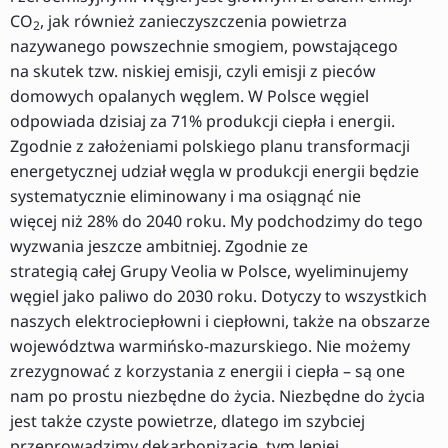
CO
, jak również zanieczyszczenia powietrza
2
nazywanego powszechnie smogiem, powstającego
na skutek tzw. niskiej emisji, czyli emisji z pieców
domowych opalanych węglem. W Polsce węgiel
odpowiada dzisiaj za 71% produkcji ciepła i energii.
Zgodnie z założeniami polskiego planu transformacji
energetycznej udział węgla w produkcji energii będzie
systematycznie eliminowany i ma osiągnąć nie
więcej niż 28% do 2040 roku. My podchodzimy do tego
wyzwania jeszcze ambitniej. Zgodnie ze
strategią całej Grupy Veolia w Polsce, wyeliminujemy
węgiel jako paliwo do 2030 roku. Dotyczy to wszystkich
naszych elektrociepłowni i ciepłowni, także na obszarze
województwa warmińsko-mazurskiego. Nie możemy
zrezygnować z korzystania z energii i ciepła – są one
nam po prostu niezbędne do życia. Niezbędne do życia
jest także czyste powietrze, dlatego im szybciej
przeprowadzimy dekarbonizację, tym lepiej.