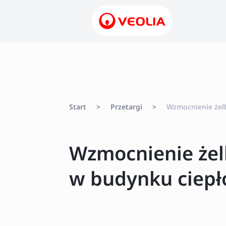
Start
>
Przetargi
>
Wzmocnienie żel
Wzmocnienie żel
w budynku ciepł