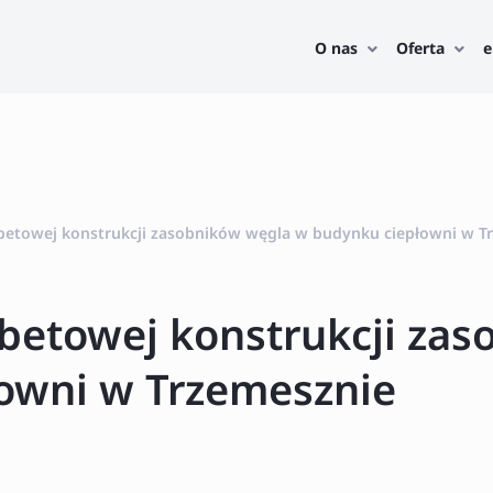
O nas
Oferta
e
betowej konstrukcji zasobników węgla w budynku ciepłowni w T
betowej konstrukcji za
owni w Trzemesznie