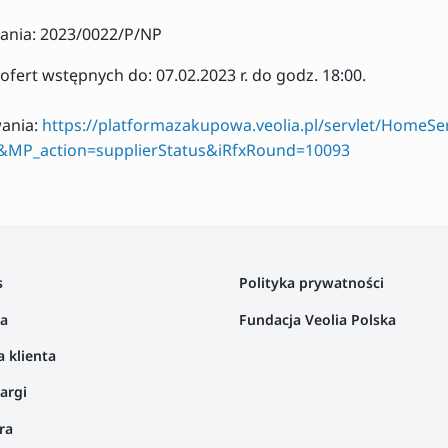
nia: 2023/0022/P/NP
ofert wstępnych do: 07.02.2023 r. do godz. 18:00.
wania:
https://platformazakupowa.veolia.pl/servlet/HomeSer
MP_action=supplierStatus&iRfxRound=10093
s
Polityka prywatności
ta
Fundacja Veolia Polska
a klienta
argi
ra