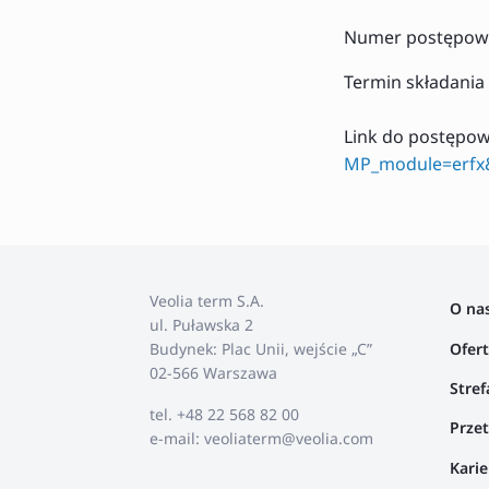
Numer postępowa
Termin składania 
Link do postępo
MP_module=erfx&
Veolia term S.A.
O na
ul. Puławska 2
Ofer
Budynek: Plac Unii, wejście „C”
02-566 Warszawa
Stref
tel. +48 22 568 82 00
Przet
e-mail: veoliaterm@veolia.com
Karie