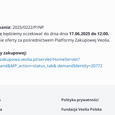
ania:
2025/0222/P/NP
ę będziemy oczekiwać do dnia dnia
17.06.2025 do 12:00.
nie oferty za pośrednictwem Platformy Zakupowej Veolia.
my zakupowej:
azakupowa.veolia.pl/servlet/HomeServlet?
nd&MP_action=status_tab& demandIdentity=20772
s
Polityka prywatności
ta
Fundacja Veolia Polska