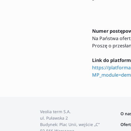
Numer postępow
Na Państwa ofert
Proszę o przesła
Link do platfor
https://platform
MP_module=dema
Veolia term S.A.
O na
ul. Puławska 2
Ofer
Budynek: Plac Unii, wejście „C”
02-566 Warszawa