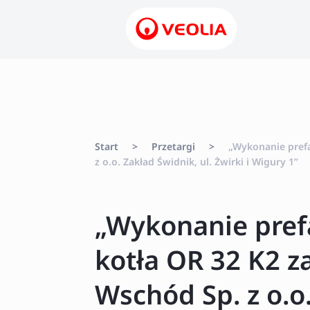
Start
>
Przetargi
>
„Wykonanie pref
z o.o. Zakład Świdnik, ul. Żwirki i Wigury 1”
„Wykonanie pref
kotła OR 32 K2 z
Wschód Sp. z o.o.