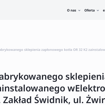
O nas
Oferta
e
abrykowanego sklepienia zapłonowego kotła OR 32 K2 zainstalo
abrykowanego sklepien
ainstalowanego wElektro
 Zakład Świdnik, ul. Żwir