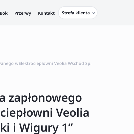
Strefa klienta
Bok
Przerwy
Kontakt
wanego wElektrociepłowni Veolia Wschód Sp.
ia zapłonowego
ciepłowni Veolia
ki i Wigury 1”