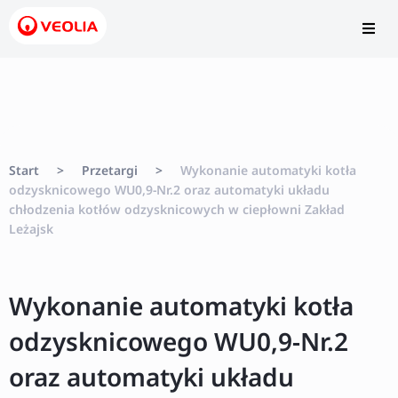
Start
>
Przetargi
>
Wykonanie automatyki kotła
odzysknicowego WU0,9-Nr.2 oraz automatyki układu
chłodzenia kotłów odzysknicowych w ciepłowni Zakład
Leżajsk
Wykonanie automatyki kotła
odzysknicowego WU0,9-Nr.2
oraz automatyki układu