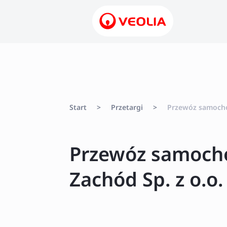
Start
>
Przetargi
>
Przewóz samochod
Przewóz samocho
Zachód Sp. z o.o.