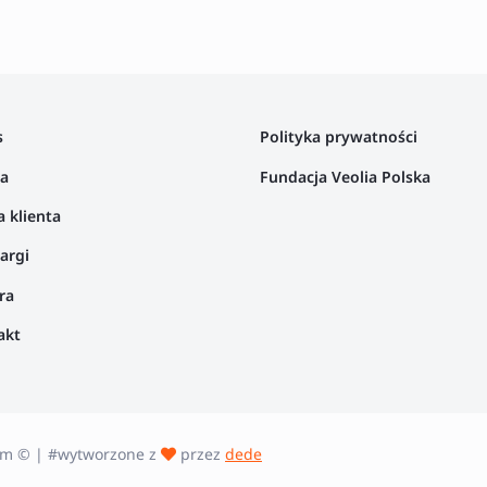
s
Polityka prywatności
ta
Fundacja Veolia Polska
a klienta
argi
ra
akt
erm © | #wytworzone z
przez
dede