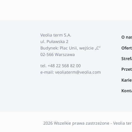
Veolia term S.A.
O na
ul. Puławska 2
Ofer
Budynek: Plac Unii, wejście „C”
02-566 Warszawa
Stref
tel. +48 22 568 82 00
Przet
e-mail: veoliaterm@veolia.com
Karie
Kont
2026 Wszelkie prawa zastrzeżone - Veolia t