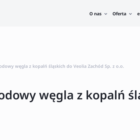
O nas
Oferta
e
owy węgla z kopalń śląskich do Veolia Zachód Sp. z o.o.
dowy węgla z kopalń ślą