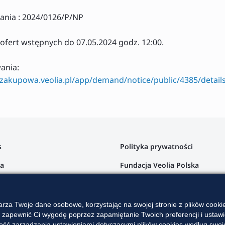
nia : 2024/0126/P/NP
 ofert wstępnych do 07.05.2024 godz. 12:00.
wania:
azakupowa.veolia.pl/app/demand/notice/public/4385/detail
s
Polityka prywatności
ta
Fundacja Veolia Polska
a klienta
argi
rza Twoje dane osobowe, korzystając na swojej stronie z plików cook
z zapewnić Ci wygodę poprzez zapamiętanie Twoich preferencji i ustawie
ra
ść zarządzania ustawieniami dotyczącymi plików cookies według swoich