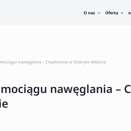
O nas
Oferta
e
śmociągu nawęglania – Ciepłownia w Dobrym Mieście
śmociągu nawęglania – C
ie