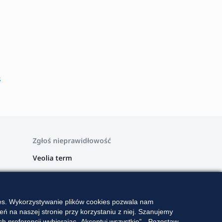
s
Zgłoś nieprawidłowość
Veolia term
Veolia Wschód
Veolia Zachód
ies. Wykorzystywanie plików cookies pozwala nam
Veolia Południe
ń na naszej stronie przy korzystaniu z niej. Szanujemy
 preferencji wybierając „Akceptuj wszystkie”, „Pozostaw