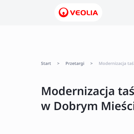
Start
>
Przetargi
>
Modernizacja ta
Modernizacja ta
w Dobrym Mieśc