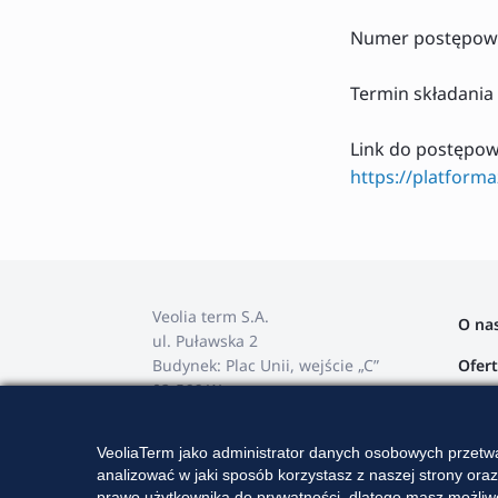
Numer postępowa
Termin składania
Link do postępo
https://platform
Veolia term S.A.
O na
ul. Puławska 2
Ofer
Budynek: Plac Unii, wejście „C”
02-566 Warszawa
Stref
tel. +48 22 568 82 00
Przet
VeoliaTerm jako administrator danych osobowych przetwa
e-mail: veoliaterm@veolia.com
analizować w jaki sposób korzystasz z naszej strony ora
Karie
prawo użytkownika do prywatności, dlatego masz możliwo