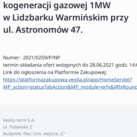
kogeneracji gazowej 1MW
w Lidzbarku Warmińskim przy
ul. Astronomów 47.
Numer: 2021/0259/P/NP
termin składania ofert wstępnych do 28.06.2021 godz. 14:
Link do ogłoszenia na Platformie Zakupowej:
https://platformazakupowa.veolia.pl/app/HomeServlet?
MP_action=statusTabAction&MP_module=erfx&iRfxRoun
Veolia term S.A.
ul. Puławska 2
Budynek: Plac Unii, wejście „C”