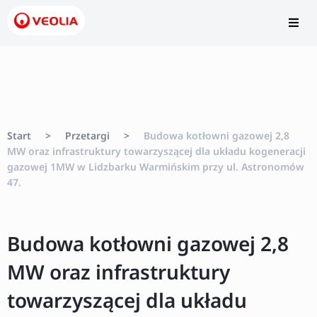
Start
>
Przetargi
>
Budowa kotłowni gazowej 2,8
MW oraz infrastruktury towarzyszącej dla układu kogeneracji
gazowej 1MW w Lidzbarku Warmińskim przy ul. Astronomów
47.
Budowa kotłowni gazowej 2,8
MW oraz infrastruktury
towarzyszącej dla układu