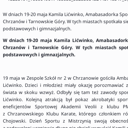
W dniach 19-20 maja Kamila Lićwinko, Amabasadorka Spor
Chrzanów i Tarnowskie Góry. W tych miastach spotkała się
podstawowych i gimnazjalnych.
W dniach 19-20 maja Kamila Lićwinko, Amabasadorka
Chrzanów i Tarnowskie Góry. W tych miastach spotk
podstawowych i gimnazjalnych.
19 maja w Zespole Szkół nr 2 w Chrzanowie gościła Amba
Lićwinko. Dzieci i młodzież miały okazję porozmawiać 
świata w skoku wzwyż. Odbyły się tam też zawody spor
Lićwinko. Kolejną atrakcją był pokaz akrobatyki spo
eneficjentów Sportowej Akademii Veolii z klubu
z Chrzanowskiego Klubu Karate, którego członkiem ró
Chojowski. Dzień Sportu z Mistrzynią swoją obecnośc
a zadowoleni uczniowie długo nie chcieli wypuścić Kamil