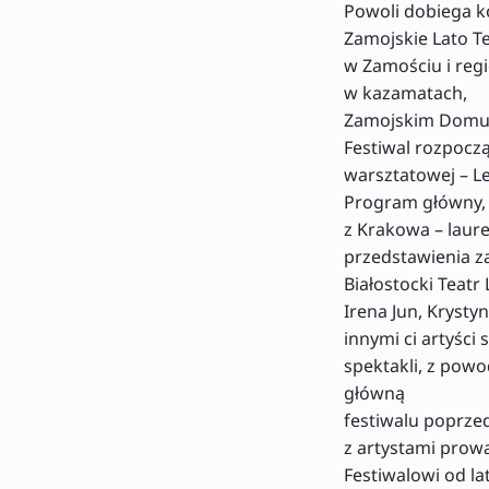
Powoli dobiega ko
Zamojskie Lato Te
w Zamościu i reg
w kazamatach,
Zamojskim Domu K
Festiwal rozpoczą
warsztatowej – L
Program główny, 
z Krakowa – laur
przedstawienia z
Białostocki Teatr
Irena Jun, Kryst
innymi ci artyści
spektakli, z powo
główną
festiwalu poprzed
z artystami prow
Festiwalowi od l