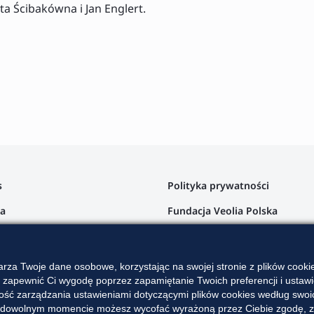
a Ścibakówna i Jan Englert.
s
Polityka prywatności
ta
Fundacja Veolia Polska
a klienta
argi
rza Twoje dane osobowe, korzystając na swojej stronie z plików cook
z zapewnić Ci wygodę poprzez zapamiętanie Twoich preferencji i ustawie
ra
ść zarządzania ustawieniami dotyczącymi plików cookies według swoich
. W dowolnym momencie możesz wycofać wyrażoną przez Ciebie zgodę, zm
akt