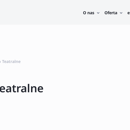
O nas
Oferta
e
 Teatralne
eatralne