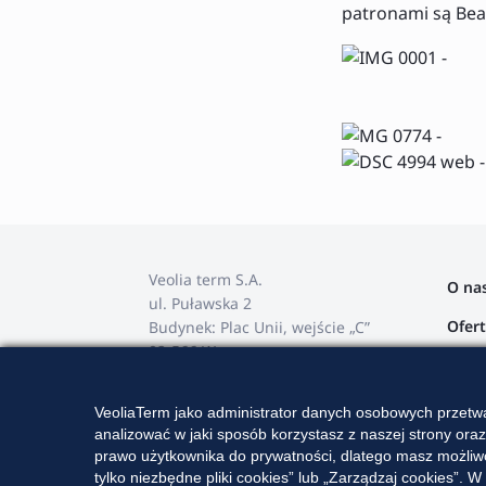
patronami są Beat
Veolia term S.A.
O na
ul. Puławska 2
Ofer
Budynek: Plac Unii, wejście „C”
02-566 Warszawa
Stref
tel. +48 22 568 82 00
Przet
VeoliaTerm jako administrator danych osobowych przetwa
e-mail: veoliaterm@veolia.com
analizować w jaki sposób korzystasz z naszej strony ora
Karie
prawo użytkownika do prywatności, dlatego masz możliwo
tylko niezbędne pliki cookies” lub „Zarządzaj cookies”
Kont