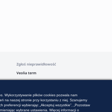
Zgłoś nieprawidłowość
Veolia term
Veolia Wschód
Veolia Zachód
ies. Wykorzystywanie plików cookies pozwala nam
Veolia Południe
ń na naszej stronie przy korzystaniu z niej. Szanujemy
 preferencji wybierając „Akceptuj wszystkie”, „Pozostaw
Veolia Szczytno
ieniając wybrane ustawienia. Więcej informacji o