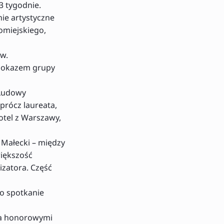
3 tygodnie.
nie artystyczne
omiejskiego,
ów.
u pokazem grupy
 Ludowy
prócz laureata,
otel z Warszawy,
 Małecki – między
większość
izatora. Część
ło spotkanie
, a honorowymi