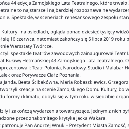
ńca 44 edycja Zamojskiego Lata Teatralnego, które trwało 
atralne to najstarsze i najbardziej rozpoznawalne wydarze
ionie. Spektakle, w sceneriach renesansowego zespołu star
ultury i na osiedlach, ogląda ponad dziesięć tysięcy widz
ł się 16 czerwca, natomiast zakończy się 6 lipca 2019 rok
etnie Warsztaty Twórcze.
czyli spektakle teatrów zawodowych zainaugurował Teatr
eat Buławy Hetmańskiej 43 Zamojskiego Lata Teatralnego. O
aprezentowali: Teatr Polonia, Narodowy, Studio i Malabar H
 Lalek oraz Porywacze Ciał z Poznania.
yna Janda, Beata Ścibakówna, Maria Robaszkiewicz, Grzegorz
 stworzyli kreacje na scenie Zamojskiego Domu Kultury, bo 
du formy i klimatu, odbyła się w tym roku w siedzibie organ
ziły i zakończą wydarzenia towarzyszące. Jednym z nich by
adzone przez znakomitego krytyka Jacka Wakara.
at patronuje Pan Andrzej Wnuk – Prezydent Miasta Zamość