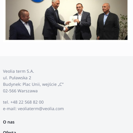
Veolia term S.A.
ul. Puławska 2
Budynek: Plac Unii, wejście „C”
02-566 Warszawa
tel. +48 22 568 82 00
e-mail: veoliaterm@veolia.com
O nas
Oferta