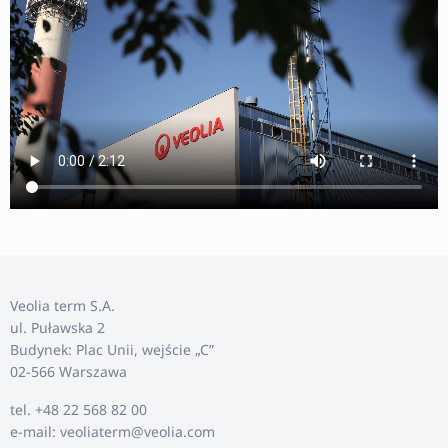
Veolia term S.A.
ul. Puławska 2
Budynek: Plac Unii, wejście „C”
02-566 Warszawa
tel. +48 22 568 82 00
e-mail: veoliaterm@veolia.com