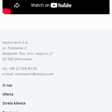
Veolia term S.A.
ul. Puławska 2
Budynek: Plac Unii, wejście „C”
02-566 Warszawa
tel. +48 22 568 82 00
e-mail: veoliaterm@veolia.com
O nas
Oferta
Strefa klienta