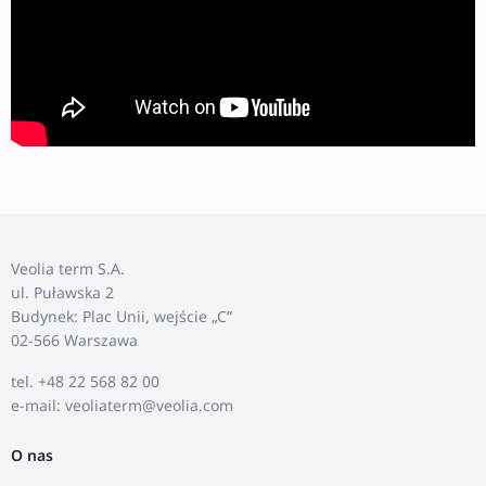
Veolia term S.A.
ul. Puławska 2
Budynek: Plac Unii, wejście „C”
02-566 Warszawa
tel. +48 22 568 82 00
e-mail: veoliaterm@veolia.com
O nas